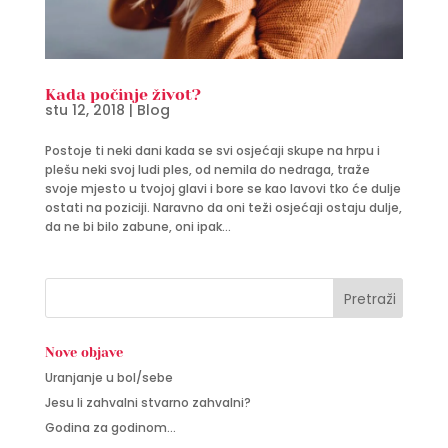
Kada počinje život?
stu 12, 2018
|
Blog
Postoje ti neki dani kada se svi osjećaji skupe na hrpu i
plešu neki svoj ludi ples, od nemila do nedraga, traže
svoje mjesto u tvojoj glavi i bore se kao lavovi tko će dulje
ostati na poziciji. Naravno da oni teži osjećaji ostaju dulje,
da ne bi bilo zabune, oni ipak...
Nove objave
Uranjanje u bol/sebe
Jesu li zahvalni stvarno zahvalni?
Godina za godinom…