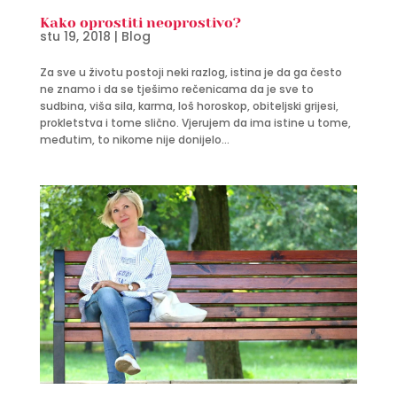
Kako oprostiti neoprostivo?
stu 19, 2018
|
Blog
Za sve u životu postoji neki razlog, istina je da ga često
ne znamo i da se tješimo rečenicama da je sve to
sudbina, viša sila, karma, loš horoskop, obiteljski grijesi,
prokletstva i tome slično. Vjerujem da ima istine u tome,
međutim, to nikome nije donijelo...