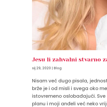
Jesu li zahvalni stvarno 
sij 29, 2020
|
Blog
Nisam već dugo pisala, jednos
brže je i od misli i svega oko 
istovremeno oslobađajući. Sv
planu i moji anđeli već neko vri