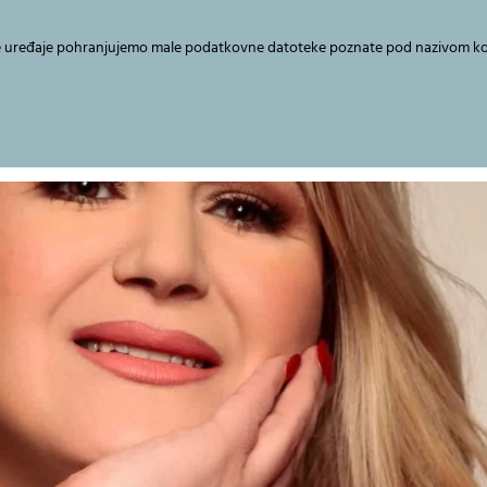
e uređaje pohranjujemo male podatkovne datoteke poznate pod nazivom kolačić
O meni
Transformacijski principi
Usluge