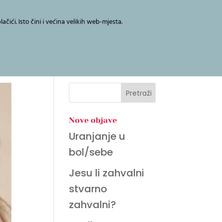
Blog
Kalendar
Kontakt
i. Isto čini i većina velikih web-mjesta.
Alati za transformaciju
Facebook
Instagram
YouTube
Nove objave
Uranjanje u
bol/sebe
Jesu li zahvalni
stvarno
zahvalni?