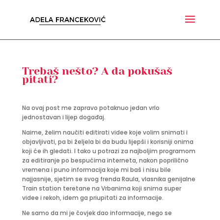
Trebaš nešto? A da pokušaš
pitati?
Na ovaj post me zapravo potaknuo jedan vrlo
jednostavan i lijep događaj.
Naime, želim naučiti editirati videe koje volim snimati i
objavljivati, pa bi željela bi da budu lijepši i korisniji onima
koji će ih gledati. I tako u potrazi za najboljim programom
za editiranje po bespućima interneta, nakon poprilično
vremena i puno informacija koje mi baš i nisu bile
najjasnije, sjetim se svog frenda Raula, vlasnika genijalne
Train station teretane na Vrbanima koji snima super
videe i rekoh, idem ga priupitati za informacije.
Ne samo da mi je čovjek dao informacije, nego se