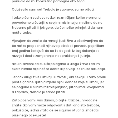
ponudio da mi konkretno pomogne oko toga.
Oduševila sam se! Trebalo je zapravo, samo pitati.
I tako pišem sad ove retke i razmišljam koliko vremena
provedemo u šutnji i u svojim mislima jer mislimo da ne
trebamo pitati ili još gore, da će netko primjetiti da nam
nešto treba.
Vjerujem da znate da mnogi ljudi žive u očekivanjima da
će netko prepoznati njihove potrebe i provedu popriličan
broj godina čekajući da se to dogodi. Iz tog čekanja se
razvije i dosta zamjeranja, neopraštanja i ljutnje.
Nisu ni svesni da su ušli polagano u ulogu žrtve i da im
skoro nikada nije nešto dobro ili po volji. Zeznuta situacija.
Jer dok drugi žive i uživaju u životu, oni čekaju. I tako prođu
puste godine, ljutnja izjeda njih i odnose koje su imali, jer
se pogube u silnim razmišljanjima, pitanjima i dvojbama,
a zapravo, trebalo je samo pitati.
Zato pozivam i vas danas, pitajte, tražite…nikada ne
znate tko vam može odgovoriti i dati ono što trebate,
pokušajte, jedna vrata će se sigurno otvoriti…možda i
prije nego očekujete!