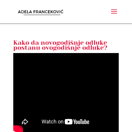
Kako da novogodišnje odluke
postanu ovogodišnje odluke?